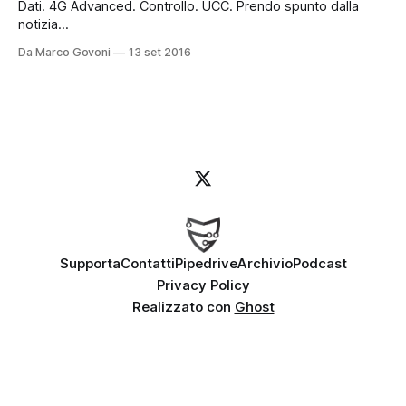
Dati. 4G Advanced. Controllo. UCC. Prendo spunto dalla
notizia
[http://www.telecomitalia.com/tit/it/archivio/media/note-
Da Marco Govoni
13 set 2016
stampa/market/2016/TIM-Samsung-Gemalto-26-08-
2016.html] riguardante le nuove embedded sim (e-sim) che
saranno introdotte in Italia a breve (inizia per prima TIM con
lo smartwatch Samsung
Supporta
Contatti
Pipedrive
Archivio
Podcast
Privacy Policy
Realizzato con
Ghost