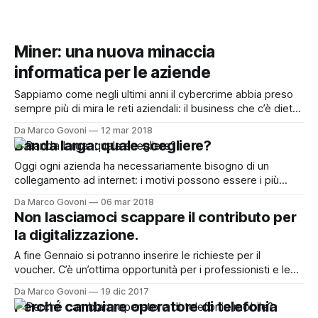
Miner: una nuova minaccia
informatica per le aziende
Sappiamo come negli ultimi anni il cybercrime abbia preso
sempre più di mira le reti aziendali: il business che c’è dietro
è milionario (ne parlavo ad esempio in questo articolo).
Da Marco Govoni
12 mar 2018
[https://marcogovoni.it/business-milionario-delle-
Banda larga: quale scegliere?
vulnerabilita-zero-day/] Assistiamo oggi ad un nuovo tipo di
minaccia, più subdola
Oggi ogni azienda ha necessariamente bisogno di un
collegamento ad internet: i motivi possono essere i più
disparati, non starò qui ad elencarli. Il problema su cui voglio
Da Marco Govoni
06 mar 2018
ragionare scaturisce dalla seguente domanda: di quale
Non lasciamoci scappare il contributo per
connessione ho bisogno? E’ una domanda che imprenditori
la digitalizzazione.
e responsabili IT si sono posti almeno
A fine Gennaio si potranno inserire le richieste per il
voucher. C’è un’ottima opportunità per i professionisti e le
aziende che nel 2018 vogliono fare un passo in più verso la
Da Marco Govoni
19 dic 2017
digitalizzazione: un voucher del valore massimo di €10.000,
Perché cambiare operatore di telefonia
fornito dallo Stato, a fondo perduto, valido per