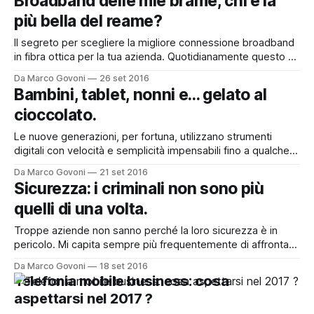
Broadband delle mie brame, chi è la
importante è però quello del controllo degli strumenti
più bella del reame?
aziendali: devono essere efficienti, avere un rapporto costi/
Il segreto per scegliere la migliore connessione broadband
in fibra ottica per la tua azienda. Quotidianamente questo è
un argomento che tratto con i miei clienti. Oggi siamo
Da Marco Govoni
26 set 2016
bombardati da pubblicità e comunicati degli operatori
Bambini, tablet, nonni e... gelato al
telefonici che fanno a gara a chi “ce l’ha più veloce”. Il
cioccolato.
“muro” di
Le nuove generazioni, per fortuna, utilizzano strumenti
digitali con velocità e semplicità impensabili fino a qualche
anno fa. Oggi, un bambino di 4 anni può usare un tablet. La
Da Marco Govoni
21 set 2016
cosa principale da fare è educare figli e nipoti all’utilizzo di
Sicurezza: i criminali non sono più
questi strumenti e accompagnarli nel loro utilizzo. Ma non
quelli di una volta.
Troppe aziende non sanno perché la loro sicurezza è in
pericolo. Mi capita sempre più frequentemente di affrontare
un argomento a me caro con imprenditori, manager,
Da Marco Govoni
18 set 2016
consulenti, con i quali lavoro, ovvero quello della sicurezza.
Telefonia mobile business: cosa
C’è un problema evidente, soprattutto nelle aziende medio
aspettarsi nel 2017 ?
piccole, in tutte quelle (micro) imprese