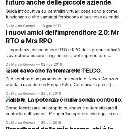
futuro anche delle piccole aziende.
permette di migliorare la produttività aziendale sotto vari
aspetti.Ma
Guida introduttiva sui centralini virtuali: cosa sono e come
funzionano e che vantaggi forniscono al business aziendale.
La tecnologia oggi è affidabile, e le soluzioni molteplici. Ho
Da Marco Govoni
18 gen 2017
realizzato questo video per fornirti alcune linee guida che
I nuovi amici dell'imprenditore 2.0: Mr
possano aiutarti nella scelta. Buona visione! Se desideri le
RTO e Mrs RPO
slide, puoi visualizzarle e scaricarle
L’importanza di conoscere RTO e RPO della propria attività.
Dovrebbero essere i migliori amici dell’imprenditore,
spesso sono due perfetti sconosciuti. Ma oggi, nell’era 2.0
Da Marco Govoni
02 nov 2016
(o già 4.0…), dove tutto viene trasmesso via internet, dove
Quel cavo che fa tremare le TELCO.
il cloud – che lo si voglia o no – fa parte della
Può sembrare un paradosso, ma non lo è. News. Amazon
pronta a rivendere in Europa (UK e Germania in primis)
connessioni a banda larga in bundle ai propri servizi. (leggi
Da Marco Govoni
22 ott 2016
qui) [https://www.engadget.com/2016/10/18/amazon-
Habble. La potenza è nulla senza controllo.
internet-service-in-europe/] 14 ottobre 2016. News.
Google e Facebook
Come focalizzarsi sul proprio business e automatizzare il
controllo dell’azienda. E’ superfluo ripetere che oggi, in un
mercato sempre più competitivo, le aziende hanno la
Da Marco Govoni
26 set 2016
necessità di focalizzarsi sul proprio business. Un elemento