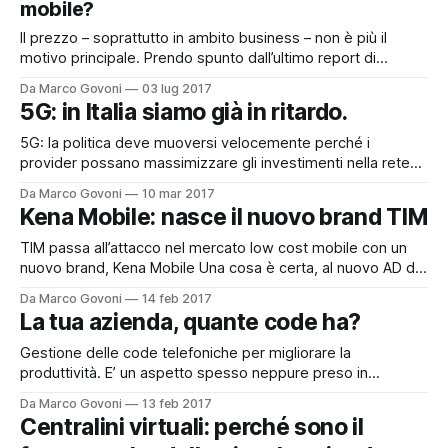
mobile?
Il prezzo – soprattutto in ambito business – non è più il
motivo principale. Prendo spunto dall’ultimo report di
TelecomPaper (lo trovate qui
Da Marco Govoni
03 lug 2017
[https://www.telecompaper.com/pressrelease/european-
5G: in Italia siamo già in ritardo.
sim-only-mobile-prices-trend-lower-in-q1-2017-with-
more-data-included--1197165] ) che riporta la classifica dei
5G: la politica deve muoversi velocemente perché i
paesi EU in
provider possano massimizzare gli investimenti nella rete
del futuro. Uno degli argomenti di punta al Mobile World
Da Marco Govoni
10 mar 2017
Congress di Barcellona, è stato sicuramente quello relativo
Kena Mobile: nasce il nuovo brand TIM
alla (futura) rete 5G. Anche perché l’ITU (International
Telecommunication Union) ha rilasciato la versione draft
TIM passa all’attacco nel mercato low cost mobile con un
delle
nuovo brand, Kena Mobile Una cosa è certa, al nuovo AD di
TIM Flavio Cattaneo non piace giocare in difesa. Il nuovo –
Da Marco Govoni
14 feb 2017
ulteriore – piano di investimenti annunciato pochi giorni fa ne
La tua azienda, quante code ha?
è la diretta conseguenza, così come il lancio
Gestione delle code telefoniche per migliorare la
produttività. E’ un aspetto spesso neppure preso in
considerazione perché sconosciuto ai più, oppure perché
Da Marco Govoni
13 feb 2017
ritenuto troppo costoso. La gestione delle code
Centralini virtuali: perché sono il
telefoniche, invece, oggi è una realtà alla portata di tutti e