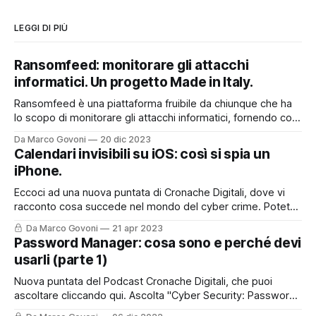
LEGGI DI PIÙ
Ransomfeed: monitorare gli attacchi
informatici. Un progetto Made in Italy.
Ransomfeed è una piattaforma fruibile da chiunque che ha
lo scopo di monitorare gli attacchi informatici, fornendo così
un utile supporto a chi lavora nel mondo della cyber
Da Marco Govoni
20 dic 2023
security, ma non solo. E' anche uno strumento divulgativo
Calendari invisibili su iOS: così si spia un
che permette a tutti quanti di poter accedere ad
iPhone.
informazioni che spesso
Eccoci ad una nuova puntata di Cronache Digitali, dove vi
racconto cosa succede nel mondo del cyber crime. Potete
asoltare la puntata sul mio Podcast, cliccando qui o nel box
Da Marco Govoni
21 apr 2023
sottostante, oppure, continuare a leggere per trovare tutti i
Password Manager: cosa sono e perché devi
riferimenti ed i link presenti nella storia del podcast di oggi.
usarli (parte 1)
Nuova puntata del Podcast Cronache Digitali, che puoi
ascoltare cliccando qui. Ascolta "Cyber Security: Password
Manager. Cosa sono e perché devi usarli." su Spreaker.