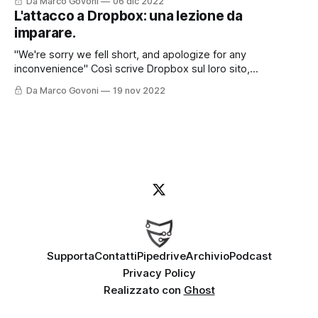
Da Marco Govoni
06 dic 2022
Oggi vi lascio anche il contributo con questo post perché
L'attacco a Dropbox: una lezione da
l'argomento è molto interessante e certamente andrà
imparare.
approfondito. Le password sappiamo oramai
"We're sorry we fell short, and apologize for any
inconvenience" Così scrive Dropbox sul loro sito,
raccontando come sia stato possibile - e come sia stato
Da Marco Govoni
19 nov 2022
gestito - un recente attacco informatico. Ma partiamo
dall'inizio. Per chi preferisce ascoltare il Podcast, può farlo
cliccando qui o
Supporta
Contatti
Pipedrive
Archivio
Podcast
Privacy Policy
Realizzato con
Ghost