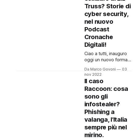
non lo sapete ve lo
Truss? Storie di
scrivo ora, dalla
cyber security,
settimana scorsa ho
nel nuovo
deciso di cambiare il
Podcast
nostro appuntamento,
portando le storie di
Cronache
Cronache Digitali sul
Digitali!
Ciao a tutti, inauguro
oggi un nuovo format
del podcast: puntate
Da Marco Govoni
03
più brevi, dove
nov 2022
racconto come
Il caso
sempre storie dal
Raccoon: cosa
mondo del cyber
sono gli
crime, per fare alcune
riflessioni assieme! La
infostealer?
puntata di oggi prende
Phishing a
spunto da una notizia
valanga, l'Italia
uscita negli ultimi
sempre più nel
giorni che riguarda la
compromissione dello
mirino.