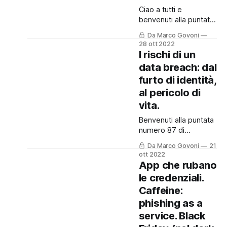
smartphone dell'ex
Ciao a tutti e
benvenuti alla puntata
numero 88 di
Da Marco Govoni
Cronache Digitali,
28 ott 2022
dove vi racconto cosa
I rischi di un
succede nel mondo
data breach: dal
del cyber crime.
furto di identità,
Come sempre la
puntata è anche
al pericolo di
disponibile in Podcast,
vita.
cliccando qui. 🙏
Benvenuti alla puntata
Ricordo che questo
numero 87 di
blog ed il podcast,
Cronache Digitali!
sono gratuiti ed
Da Marco Govoni
21
Come sempre la
"indipendenti", ovvero
ott 2022
puntata è disponibile
senza alcuna
App che rubano
anche in Podcast,
sponsorizzazione
le credenziali.
cliccando qui. 🙏
Caffeine:
Ricordo che questo
blog ed il podcast,
phishing as a
sono gratuiti ed
service. Black
"indipendenti", ovvero