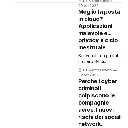
Da Marco Govoni
dove ogni settimana
09 ott 2022
prendo spunto da
Meglio la posta
alcune notizie dal
in cloud?
mondo del cybercrime
Applicazioni
per approfondire
alcuni argomenti
malevole e...
assieme. Come
privacy e ciclo
sempre la puntata è
mestruale.
disponibile anche in
Podcast, cliccando
Benvenuti alla puntata
qui. 🙏Ricordo che
numero 84 di
questo blog ed il
Cronache Digitali.
Da Marco Govoni
podcast, sono gratuiti
Come sempre potete
02 ott 2022
ed "indipendenti",
ascoltare anche la
Perché i cyber
ovvero
versione in Podcast,
criminali
cliccando qui. 🙏
colpiscono le
Ricordo che questo
blog ed il podcast,
compagnie
sono gratuiti ed
aeree. I nuovi
"indipendenti", ovvero
rischi dei social
senza alcuna
network.
sponsorizzazione e