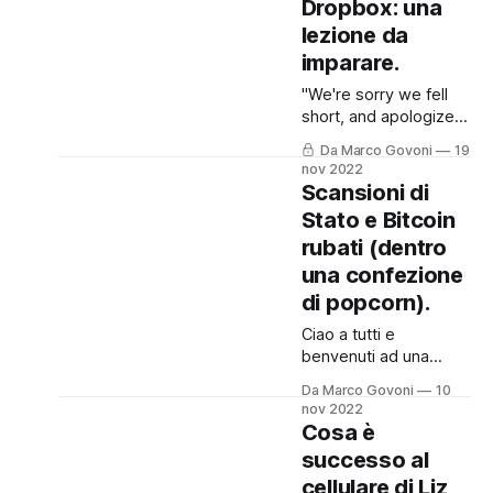
Dropbox: una
Manager. Cosa sono e
lezione da
perché devi usarli." su
Spreaker. Oggi vi
imparare.
lascio anche il
"We're sorry we fell
contributo con questo
short, and apologize
post perché
for any
l'argomento è molto
Da Marco Govoni
19
inconvenience" Così
interessante e
nov 2022
scrive Dropbox sul
Scansioni di
certamente andrà
loro sito, raccontando
approfondito. Le
Stato e Bitcoin
come sia stato
password sappiamo
rubati (dentro
possibile - e come sia
oramai
stato gestito - un
una confezione
recente attacco
di popcorn).
informatico. Ma
Ciao a tutti e
partiamo dall'inizio.
benvenuti ad una
Per chi preferisce
nuova puntata di
ascoltare il Podcast,
Da Marco Govoni
10
Cronache Digitali,
può farlo cliccando qui
nov 2022
dove vi racconto cosa
o
Cosa è
succede nel mondo
successo al
del cyber crime.
cellulare di Liz
Come sapete, e se