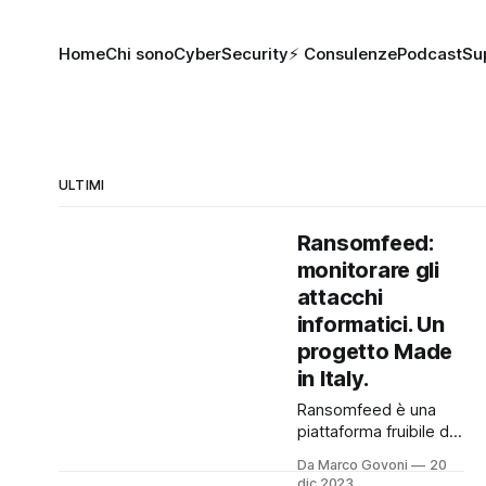
Home
Chi sono
CyberSecurity
⚡️ Consulenze
Podcast
Su
ULTIMI
Ransomfeed:
monitorare gli
attacchi
informatici. Un
progetto Made
in Italy.
Ransomfeed è una
piattaforma fruibile da
chiunque che ha lo
Da Marco Govoni
20
scopo di monitorare
dic 2023