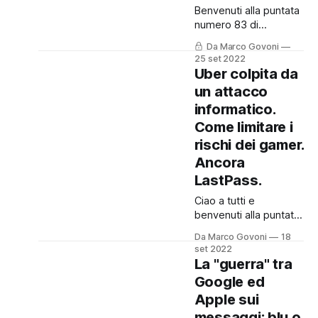
vengono realizzati nel
Benvenuti alla puntata
mio tempo libero. Se
numero 83 di
vuoi sostenermi in
Cronache Digitali.
questo progetto
Da Marco Govoni
Come sempre la
25 set 2022
divulgativo,
puntata è disponibile
Uber colpita da
anche in Podcast,
un attacco
cliccando qui. 🙏
informatico.
Ricordo che questo
blog ed il podcast,
Come limitare i
sono gratuiti ed
rischi dei gamer.
"indipendenti", ovvero
Ancora
senza alcuna
LastPass.
sponsorizzazione e
vengono realizzati nel
Ciao a tutti e
mio tempo libero. Se
benvenuti alla puntata
vuoi sostenermi in
numero 82 di
questo progetto
Da Marco Govoni
18
Cronache Digitali,
set 2022
divulgativo,
dove vi racconto cosa
La "guerra" tra
succede nel mondo
Google ed
del cyber crime.
Apple sui
Come sempre la
puntata è disponibile
messaggi: blu o