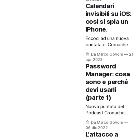
gli attacchi informatici,
Calendari
fornendo così un utile
invisibili su iOS:
supporto a chi lavora
così si spia un
nel mondo della cyber
security, ma non solo.
iPhone.
E' anche uno
Eccoci ad una nuova
strumento divulgativo
puntata di Cronache
che permette a tutti
Digitali, dove vi
quanti di poter
Da Marco Govoni
21
racconto cosa
accedere ad
apr 2023
succede nel mondo
Password
informazioni che
del cyber crime.
spesso
Manager: cosa
Potete asoltare la
sono e perché
puntata sul mio
Podcast, cliccando qui
devi usarli
o nel box sottostante,
(parte 1)
oppure, continuare a
Nuova puntata del
leggere per trovare
Podcast Cronache
tutti i riferimenti ed i
Digitali, che puoi
link presenti nella
Da Marco Govoni
ascoltare cliccando
storia del podcast di
06 dic 2022
qui. Ascolta "Cyber
oggi.
L'attacco a
Security: Password