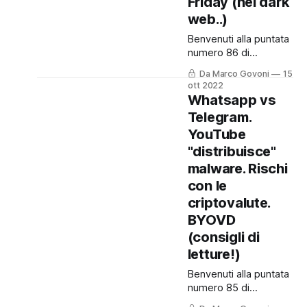
Friday (nel dark
senza alcuna
web..)
sponsorizzazione e
vengono realizzati nel
Benvenuti alla puntata
mio tempo libero. Se
numero 86 di
vuoi sostenermi in
Cronache Digitali,
questo progetto
Da Marco Govoni
15
dove racconto cosa
ott 2022
divulgativo,
succede nel mondo
Whatsapp vs
del cyber crime per
Telegram.
essere più
YouTube
consapevoli sui temi
riguardanti la
"distribuisce"
sicurezza informatica.
malware. Rischi
Come sempre la
con le
puntata è disponibile
criptovalute.
anche in Podcast,
cliccando qui! 🙏
BYOVD
Ricordo che questo
(consigli di
blog ed il podcast,
letture!)
sono gratuiti ed
"indipendenti&
Benvenuti alla puntata
numero 85 di
Cronache Digitali,