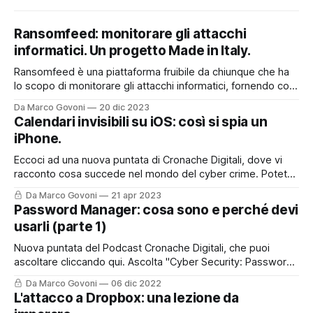
Ransomfeed: monitorare gli attacchi
informatici. Un progetto Made in Italy.
Ransomfeed è una piattaforma fruibile da chiunque che ha
lo scopo di monitorare gli attacchi informatici, fornendo così
un utile supporto a chi lavora nel mondo della cyber
Da Marco Govoni
20 dic 2023
security, ma non solo. E' anche uno strumento divulgativo
Calendari invisibili su iOS: così si spia un
che permette a tutti quanti di poter accedere ad
iPhone.
informazioni che spesso
Eccoci ad una nuova puntata di Cronache Digitali, dove vi
racconto cosa succede nel mondo del cyber crime. Potete
asoltare la puntata sul mio Podcast, cliccando qui o nel box
Da Marco Govoni
21 apr 2023
sottostante, oppure, continuare a leggere per trovare tutti i
Password Manager: cosa sono e perché devi
riferimenti ed i link presenti nella storia del podcast di oggi.
usarli (parte 1)
Nuova puntata del Podcast Cronache Digitali, che puoi
ascoltare cliccando qui. Ascolta "Cyber Security: Password
Manager. Cosa sono e perché devi usarli." su Spreaker.
Da Marco Govoni
06 dic 2022
Oggi vi lascio anche il contributo con questo post perché
L'attacco a Dropbox: una lezione da
l'argomento è molto interessante e certamente andrà