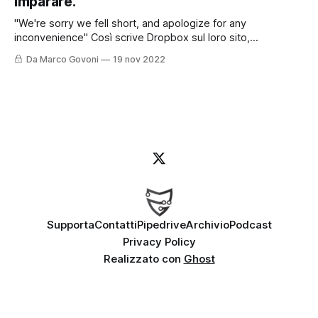
imparare.
approfondito. Le password sappiamo oramai
"We're sorry we fell short, and apologize for any
inconvenience" Così scrive Dropbox sul loro sito,
raccontando come sia stato possibile - e come sia stato
Da Marco Govoni
19 nov 2022
gestito - un recente attacco informatico. Ma partiamo
dall'inizio. Per chi preferisce ascoltare il Podcast, può farlo
cliccando qui o
Supporta
Contatti
Pipedrive
Archivio
Podcast
Privacy Policy
Realizzato con
Ghost