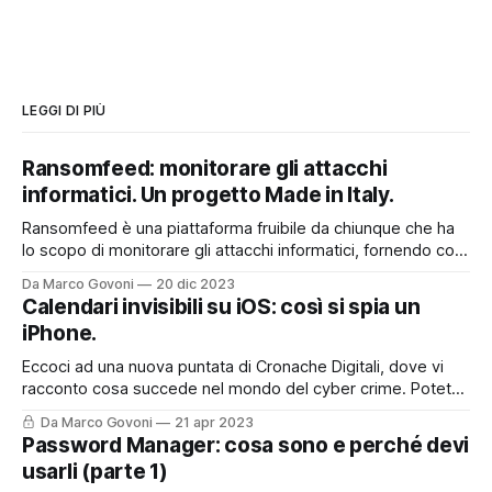
LEGGI DI PIÙ
Ransomfeed: monitorare gli attacchi
informatici. Un progetto Made in Italy.
Ransomfeed è una piattaforma fruibile da chiunque che ha
lo scopo di monitorare gli attacchi informatici, fornendo così
un utile supporto a chi lavora nel mondo della cyber
Da Marco Govoni
20 dic 2023
security, ma non solo. E' anche uno strumento divulgativo
Calendari invisibili su iOS: così si spia un
che permette a tutti quanti di poter accedere ad
iPhone.
informazioni che spesso
Eccoci ad una nuova puntata di Cronache Digitali, dove vi
racconto cosa succede nel mondo del cyber crime. Potete
asoltare la puntata sul mio Podcast, cliccando qui o nel box
Da Marco Govoni
21 apr 2023
sottostante, oppure, continuare a leggere per trovare tutti i
Password Manager: cosa sono e perché devi
riferimenti ed i link presenti nella storia del podcast di oggi.
usarli (parte 1)