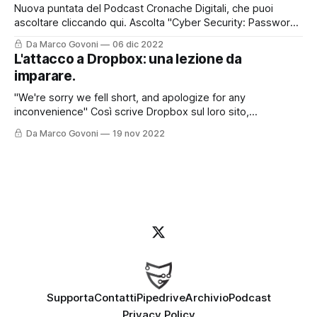
Nuova puntata del Podcast Cronache Digitali, che puoi
ascoltare cliccando qui. Ascolta "Cyber Security: Password
Manager. Cosa sono e perché devi usarli." su Spreaker.
Da Marco Govoni
06 dic 2022
Oggi vi lascio anche il contributo con questo post perché
L'attacco a Dropbox: una lezione da
l'argomento è molto interessante e certamente andrà
imparare.
approfondito. Le password sappiamo oramai
"We're sorry we fell short, and apologize for any
inconvenience" Così scrive Dropbox sul loro sito,
raccontando come sia stato possibile - e come sia stato
Da Marco Govoni
19 nov 2022
gestito - un recente attacco informatico. Ma partiamo
dall'inizio. Per chi preferisce ascoltare il Podcast, può farlo
cliccando qui o
Supporta
Contatti
Pipedrive
Archivio
Podcast
Privacy Policy