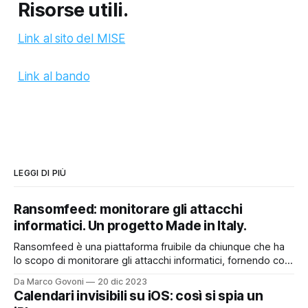
Risorse utili.
Link al sito del MISE
Link al bando
LEGGI DI PIÙ
Ransomfeed: monitorare gli attacchi
informatici. Un progetto Made in Italy.
Ransomfeed è una piattaforma fruibile da chiunque che ha
lo scopo di monitorare gli attacchi informatici, fornendo così
un utile supporto a chi lavora nel mondo della cyber
Da Marco Govoni
20 dic 2023
security, ma non solo. E' anche uno strumento divulgativo
Calendari invisibili su iOS: così si spia un
che permette a tutti quanti di poter accedere ad