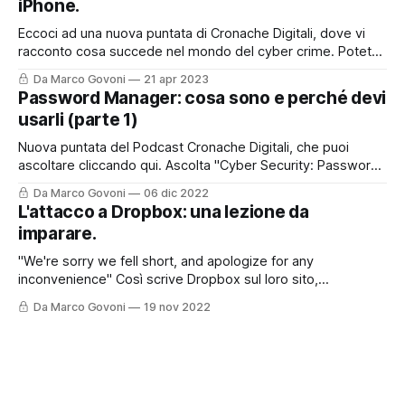
iPhone.
informazioni che spesso
Eccoci ad una nuova puntata di Cronache Digitali, dove vi
racconto cosa succede nel mondo del cyber crime. Potete
asoltare la puntata sul mio Podcast, cliccando qui o nel box
Da Marco Govoni
21 apr 2023
sottostante, oppure, continuare a leggere per trovare tutti i
Password Manager: cosa sono e perché devi
riferimenti ed i link presenti nella storia del podcast di oggi.
usarli (parte 1)
Nuova puntata del Podcast Cronache Digitali, che puoi
ascoltare cliccando qui. Ascolta "Cyber Security: Password
Manager. Cosa sono e perché devi usarli." su Spreaker.
Da Marco Govoni
06 dic 2022
Oggi vi lascio anche il contributo con questo post perché
L'attacco a Dropbox: una lezione da
l'argomento è molto interessante e certamente andrà
imparare.
approfondito. Le password sappiamo oramai
"We're sorry we fell short, and apologize for any
inconvenience" Così scrive Dropbox sul loro sito,
raccontando come sia stato possibile - e come sia stato
Da Marco Govoni
19 nov 2022
gestito - un recente attacco informatico. Ma partiamo
dall'inizio. Per chi preferisce ascoltare il Podcast, può farlo
cliccando qui o