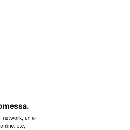
romessa.
al network, un e-
online, etc,