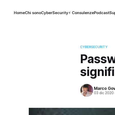
Home
Chi sono
CyberSecurity
⚡️ Consulenze
Podcast
Su
CYBERSECURITY
Passw
signif
Marco Gov
03 dic 2020