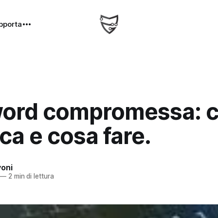
pporta
ord compromessa: 
ica e cosa fare.
oni
—
2 min di lettura