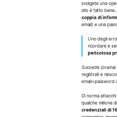
svolgete una ope
sito è fatto bene.
coppia di infor
email) e una pas
Uno degli erro
ricordare e sem
pericolosa p
Succede (oramai s
registrati e ries
email+password deg
Di norma attacchi 
qualche milione 
credenziali di 1