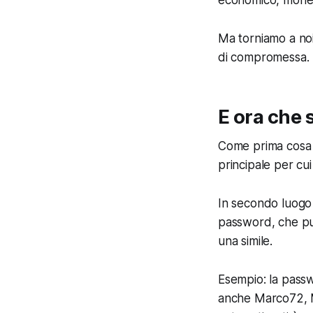
economico, monet
Ma torniamo a noi
di compromessa.
E ora che 
Come prima cosa 
principale per cu
In secondo luogo l
password, che pu
una simile.
Esempio: la passw
anche Marco72, M