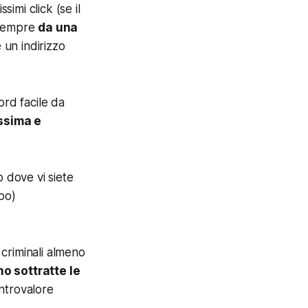
simi click (se il
a sempre
da una
 un indirizzo
rd facile da
ssima e
o dove vi siete
bo)
 criminali
almeno
o sottratte le
ontrovalore