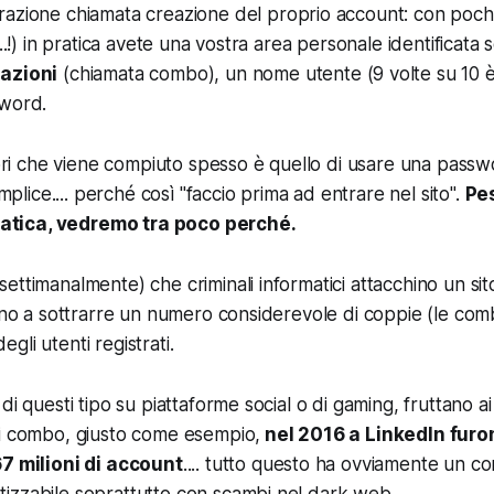
razione chiamata
creazione del proprio account:
con pochis
...!) in pratica avete una vostra area personale identificat
mazioni
(chiamata
combo
), un nome utente (9 volte su 10 è
sword.
ri che viene compiuto spesso è quello di usare una passwo
plice.... perché così "faccio prima ad entrare nel sito".
Pe
ratica, vedremo tra poco perché.
ettimanalmente) che criminali informatici attacchino un sit
cono a sottrarre un numero considerevole di coppie (le com
li utenti registrati.
di questi tipo su piattaforme social o di gaming, fruttano ai
di combo
, giusto come esempio,
nel 2016 a LinkedIn furon
67 milioni di account
.... tutto questo ha ovviamente un c