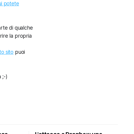
i potete
arte di qualche
rire la propria
o sito
puoi
 ;-)