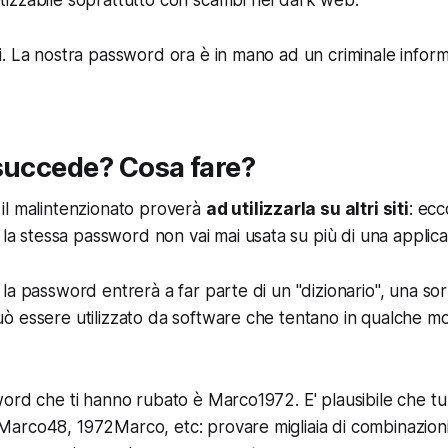
izzabile soprattutto con scambi nel dark web.
. La nostra password ora è in mano ad un criminale informat
succede? Cosa fare?
il malintenzionato proverà
ad utilizzarla su altri siti
: ecc
i la stessa password
non vai mai usata su più di una applica
a password entrerà a far parte di un "dizionario", una sorta
ò essere utilizzato da software che tentano in qualche m
ord che ti hanno rubato è Marco1972. E' plausibile che tu
arco48, 1972Marco, etc: provare migliaia di combinazioni