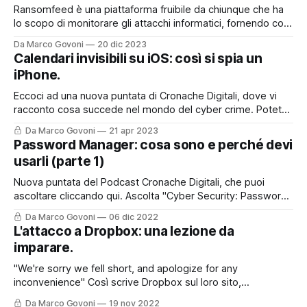
Ransomfeed è una piattaforma fruibile da chiunque che ha
lo scopo di monitorare gli attacchi informatici, fornendo così
un utile supporto a chi lavora nel mondo della cyber
Da Marco Govoni
20 dic 2023
security, ma non solo. E' anche uno strumento divulgativo
Calendari invisibili su iOS: così si spia un
che permette a tutti quanti di poter accedere ad
iPhone.
informazioni che spesso
Eccoci ad una nuova puntata di Cronache Digitali, dove vi
racconto cosa succede nel mondo del cyber crime. Potete
asoltare la puntata sul mio Podcast, cliccando qui o nel box
Da Marco Govoni
21 apr 2023
sottostante, oppure, continuare a leggere per trovare tutti i
Password Manager: cosa sono e perché devi
riferimenti ed i link presenti nella storia del podcast di oggi.
usarli (parte 1)
Nuova puntata del Podcast Cronache Digitali, che puoi
ascoltare cliccando qui. Ascolta "Cyber Security: Password
Manager. Cosa sono e perché devi usarli." su Spreaker.
Da Marco Govoni
06 dic 2022
Oggi vi lascio anche il contributo con questo post perché
L'attacco a Dropbox: una lezione da
l'argomento è molto interessante e certamente andrà
imparare.
approfondito. Le password sappiamo oramai
"We're sorry we fell short, and apologize for any
inconvenience" Così scrive Dropbox sul loro sito,
raccontando come sia stato possibile - e come sia stato
Da Marco Govoni
19 nov 2022