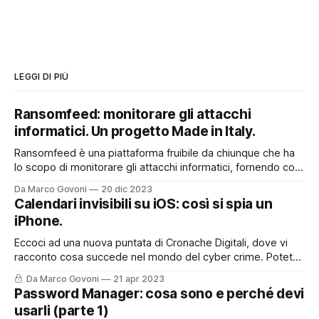
LEGGI DI PIÙ
Ransomfeed: monitorare gli attacchi
informatici. Un progetto Made in Italy.
Ransomfeed è una piattaforma fruibile da chiunque che ha
lo scopo di monitorare gli attacchi informatici, fornendo così
un utile supporto a chi lavora nel mondo della cyber
Da Marco Govoni
20 dic 2023
security, ma non solo. E' anche uno strumento divulgativo
Calendari invisibili su iOS: così si spia un
che permette a tutti quanti di poter accedere ad
iPhone.
informazioni che spesso
Eccoci ad una nuova puntata di Cronache Digitali, dove vi
racconto cosa succede nel mondo del cyber crime. Potete
asoltare la puntata sul mio Podcast, cliccando qui o nel box
Da Marco Govoni
21 apr 2023
sottostante, oppure, continuare a leggere per trovare tutti i
Password Manager: cosa sono e perché devi
riferimenti ed i link presenti nella storia del podcast di oggi.
usarli (parte 1)