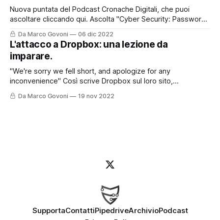
Nuova puntata del Podcast Cronache Digitali, che puoi
ascoltare cliccando qui. Ascolta "Cyber Security: Password
Manager. Cosa sono e perché devi usarli." su Spreaker.
Da Marco Govoni
06 dic 2022
Oggi vi lascio anche il contributo con questo post perché
L'attacco a Dropbox: una lezione da
l'argomento è molto interessante e certamente andrà
imparare.
approfondito. Le password sappiamo oramai
"We're sorry we fell short, and apologize for any
inconvenience" Così scrive Dropbox sul loro sito,
raccontando come sia stato possibile - e come sia stato
Da Marco Govoni
19 nov 2022
gestito - un recente attacco informatico. Ma partiamo
dall'inizio. Per chi preferisce ascoltare il Podcast, può farlo
cliccando qui o
Supporta
Contatti
Pipedrive
Archivio
Podcast