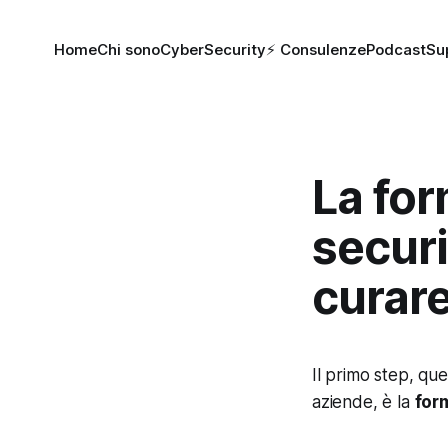
Home
Chi sono
CyberSecurity
⚡️ Consulenze
Podcast
Su
La for
securi
curare
Il primo step, qu
aziende, è la
for