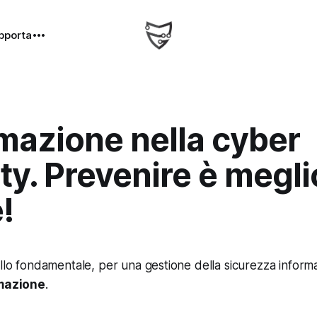
pporta
mazione nella cyber
ty. Prevenire è megl
!
ello fondamentale, per una gestione della sicurezza informa
mazione
.