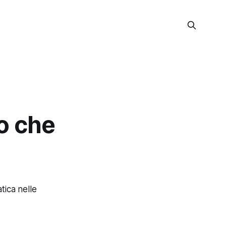
io che
tica nelle