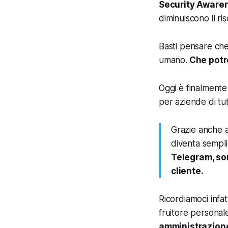
Security Aware
diminuiscono il ri
Basti pensare che 
umano.
Che potr
Oggi è finalmente
per aziende di tutt
Grazie anche al
diventa sempli
Telegram, son
cliente.
Ricordiamoci infat
fruitore personal
amministrazione,