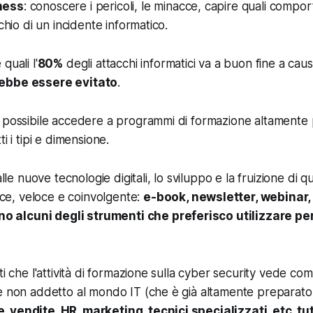
ness
: conoscere i pericoli, le minacce, capire quali compo
schio di un incidente informatico.
quali l'
80%
degli attacchi informatici va a buon fine a caus
ebbe essere evitato
.
 possibile accedere a programmi di formazione altamente p
i i tipi e dimensione.
le nuove tecnologie digitali, lo sviluppo e la fruizione di 
ce, veloce e coinvolgente:
e-book, newsletter, webinar,
o alcuni degli strumenti che preferisco utilizzare per
ti che l'attività di formazione sulla cyber security vede co
e non addetto al mondo IT (che è già altamente preparato 
 vendite, HR, marketing, tecnici specializzati, etc, tut