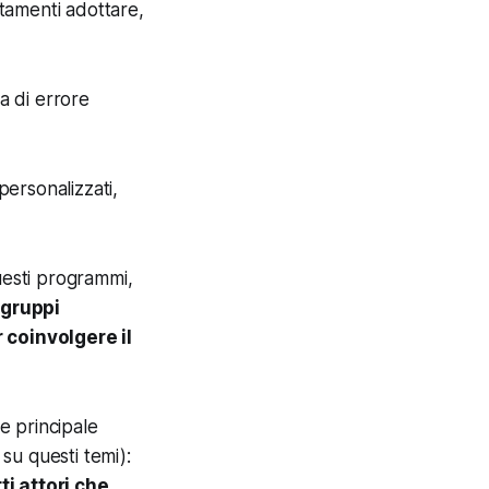
rtamenti adottare,
a di errore
ersonalizzati,
questi programmi,
 gruppi
 coinvolgere il
me principale
su questi temi):
ti attori che