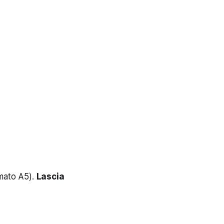
rmato A5).
Lascia