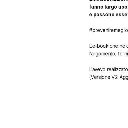
fanno largo uso 
e possono esser
#preveniremeglioc
L'e-book che ne d
l'argomento, fornir
L'avevo realizzat
(Versione V2 Agg