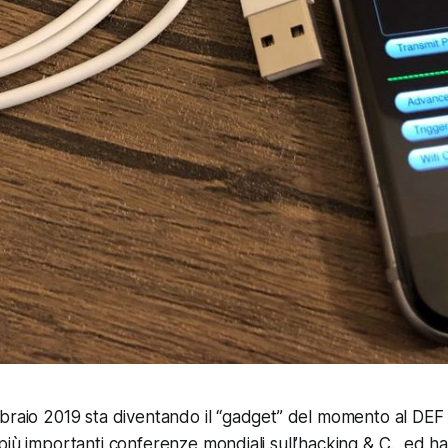
braio 2019 sta diventando il “gadget” del momento al DE
iù importanti conferenze mondiali sull’hacking & C., ed ha 