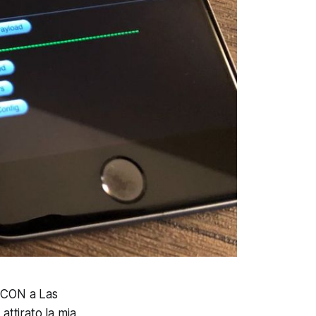
F CON a Las
attirato la mia