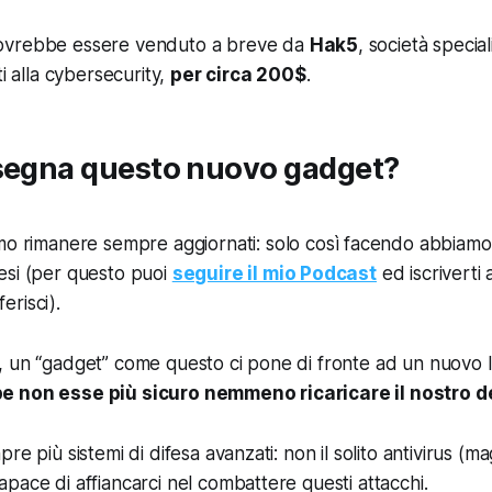
ovrebbe essere venduto a breve da
Hak5
, società special
ti alla cybersecurity,
per circa 200$
.
nsegna questo nuovo gadget?
amo rimanere
sempre aggiornati
: solo così facendo abbiamo p
esi (per questo puoi
seguire il mio Podcast
ed iscriverti 
erisci).
, un “gadget” come questo ci pone di fronte ad
un nuovo l
e non esse più sicuro nemmeno ricaricare il nostro d
re più sistemi di difesa avanzati: non il solito antivirus (ma
pace di affiancarci nel combattere questi attacchi.