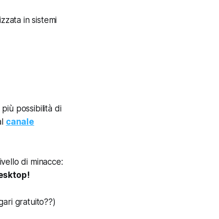
izzata in sistemi
iù possibilità di
al
canale
ivello di minacce
:
esktop!
gari gratuito??)