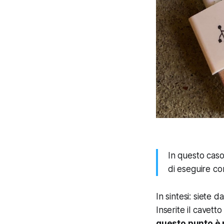
In questo caso
di eseguire co
In sintesi: siete 
Inserite il cavet
questo punto è p