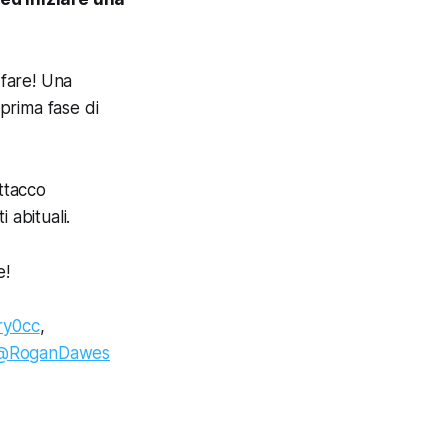
 fare! Una
 prima fase di
ttacco
 abituali.
e!
y0cc
,
@RoganDawes