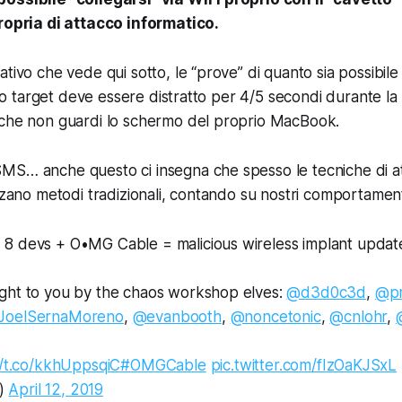
propria di attacco informatico.
tivo che vede qui sotto, le “prove” di quanto sia possibile
tivo target deve essere distratto per 4/5 secondi durante la
 che non guardi lo schermo del proprio MacBook.
MS… anche questo ci insegna che spesso le tecniche di a
zzano metodi tradizionali, contando su nostri comportamenti
8 devs + O•MG Cable = malicious wireless implant updat
ght to you by the chaos workshop elves:
@d3d0c3d
,
@pr
JoelSernaMoreno
,
@evanbooth
,
@noncetonic
,
@cnlohr
,
//t.co/kkhUppsqiC
#OMGCable
pic.twitter.com/fIzOaKJSxL
)
April 12, 2019