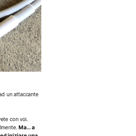
 ad un attaccante
vete con voi.
almente.
Ma… a
 ed iniziare una