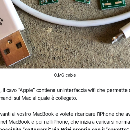
O.MG cable
, il cavo “Apple” contiene un’interfaccia wifi che permette
mandi sul Mac al quale è collegato.
davanti al vostro MacBook e volete ricaricare l’iPhone che a
to nel MacBook e poi nell’iPhone,
che inizia a caricarsi norm
ossibile “collegarsi” via WiFi proprio con il “cavetto”