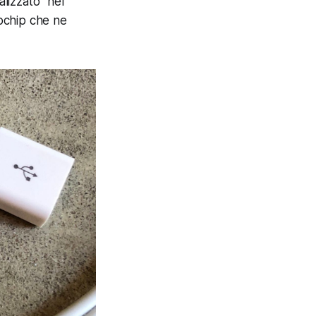
alizzato” nel
rochip che ne