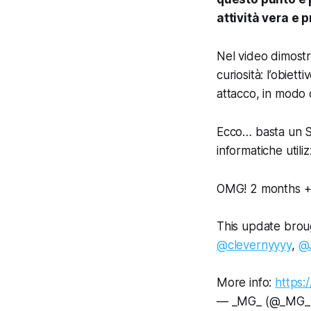
attività vera e 
Nel video dimostra
curiosità: l’obiet
attacco, in modo
Ecco… basta un S
informatiche utili
OMG! 2 months + 
This update brou
@clevernyyyy
,
@
More info:
https:
— _MG_ (@_MG_