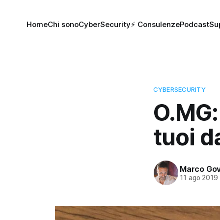
Home
Chi sono
CyberSecurity
⚡️ Consulenze
Podcast
Su
CYBERSECURITY
O.MG: 
tuoi da
Marco Gov
11 ago 2019