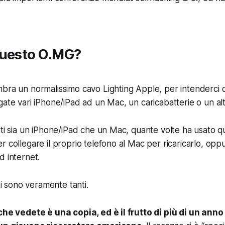
questo O.MG?
bra un normalissimo cavo Lighting Apple, per intenderci 
gate vari iPhone/iPad ad un Mac, un caricabatterie o un al
tti sia un iPhone/iPad che un Mac, quante volte ha usato 
r collegare il proprio telefono al Mac per ricaricarlo, oppu
ad internet.
i sono veramente tanti.
che vedete è una copia, ed è il frutto di più di un anno