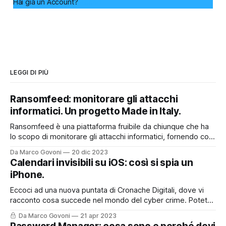
Hai già un Account?
Accedi
LEGGI DI PIÙ
Ransomfeed: monitorare gli attacchi
informatici. Un progetto Made in Italy.
Ransomfeed è una piattaforma fruibile da chiunque che ha
lo scopo di monitorare gli attacchi informatici, fornendo così
un utile supporto a chi lavora nel mondo della cyber
Da Marco Govoni
20 dic 2023
security, ma non solo. E' anche uno strumento divulgativo
Calendari invisibili su iOS: così si spia un
che permette a tutti quanti di poter accedere ad
iPhone.
informazioni che spesso
Eccoci ad una nuova puntata di Cronache Digitali, dove vi
racconto cosa succede nel mondo del cyber crime. Potete
asoltare la puntata sul mio Podcast, cliccando qui o nel box
Da Marco Govoni
21 apr 2023
sottostante, oppure, continuare a leggere per trovare tutti i