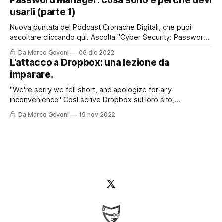
Password Manager: cosa sono e perché devi
riferimenti ed i link presenti nella storia del podcast di oggi.
usarli (parte 1)
Nuova puntata del Podcast Cronache Digitali, che puoi
ascoltare cliccando qui. Ascolta "Cyber Security: Password
Manager. Cosa sono e perché devi usarli." su Spreaker.
Da Marco Govoni
06 dic 2022
Oggi vi lascio anche il contributo con questo post perché
L'attacco a Dropbox: una lezione da
l'argomento è molto interessante e certamente andrà
imparare.
approfondito. Le password sappiamo oramai
"We're sorry we fell short, and apologize for any
inconvenience" Così scrive Dropbox sul loro sito,
raccontando come sia stato possibile - e come sia stato
Da Marco Govoni
19 nov 2022
gestito - un recente attacco informatico. Ma partiamo
dall'inizio. Per chi preferisce ascoltare il Podcast, può farlo
cliccando qui o