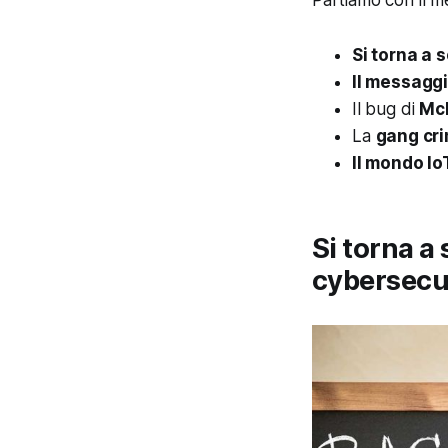
Partiamo con il m
Si torna a 
Il messaggi
Il bug di
McD
La
gang cr
Il mondo Io
Si torna a 
cybersecu