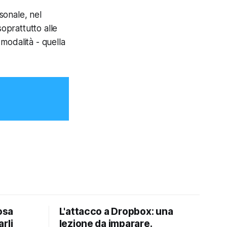
sonale, nel
soprattutto alle
modalità - quella
osa
L'attacco a Dropbox: una
rli
lezione da imparare.