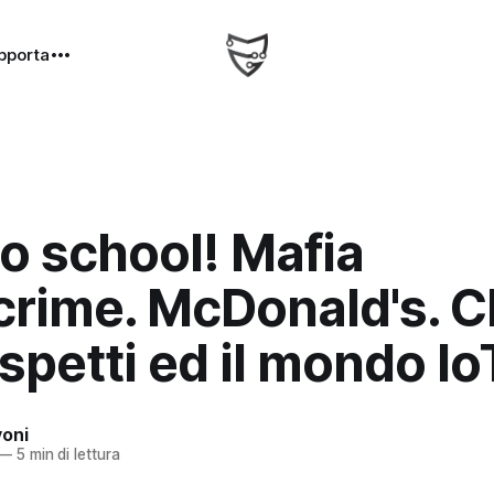
pporta
o school! Mafia
rime. McDonald's. Ch
'aspetti ed il mondo Io
oni
—
5 min di lettura