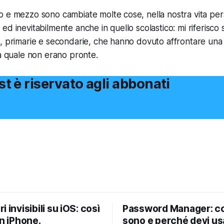
 e mezzo sono cambiate molte cose, nella nostra vita per
d inevitabilmente anche in quello scolastico: mi riferisco 
, primarie e secondarie, che hanno dovuto affrontare una 
la quale non erano pronte.
t è riservato agli abbonati
Accedi
i invisibili su iOS: così
Password Manager: c
un iPhone.
sono e perché devi usa