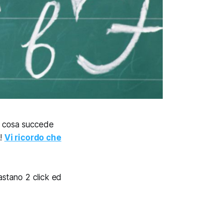
o cosa succede
i!
Vi ricordo che
bastano 2 click ed