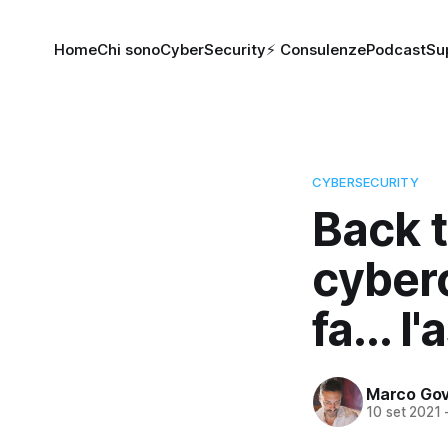
Home
Chi sono
CyberSecurity
⚡️ Consulenze
Podcast
Su
CYBERSECURITY
Back t
cyberc
fa... l
Marco Gov
10 set 2021