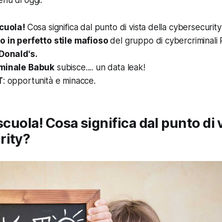
enu di oggi:
scuola!
Cosa significa dal punto di vista della cybersecurit
o in perfetto stile mafioso
del gruppo di cybercriminali
onald's.
iminale Babuk
subisce.... un data leak!
T
: opportunità e minacce.
scuola! Cosa significa dal punto di v
rity?