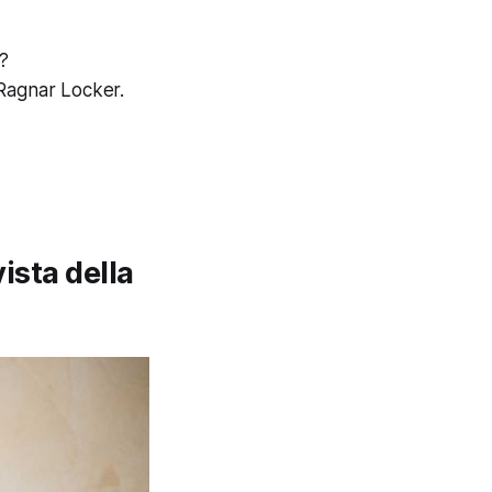
y?
 Ragnar Locker.
ista della