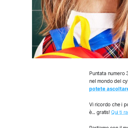
Puntata numero 3
nel mondo del cyb
potete ascoltare
Vi ricordo che i p
è... gratis!
Qui ti r