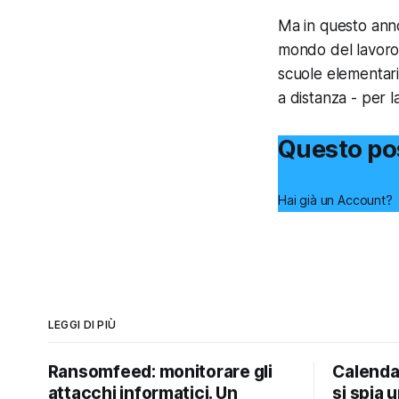
Ma in questo anno
mondo del lavoro e
scuole elementari
a distanza - per 
Questo pos
Iscriviti ora
Hai già un Account?
LEGGI DI PIÙ
Ransomfeed: monitorare gli
Calendar
attacchi informatici. Un
si spia 