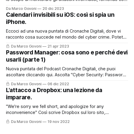
un utile supporto a chi lavora nel mondo della cyber
Da Marco Govoni
20 dic 2023
security, ma non solo. E' anche uno strumento divulgativo
Calendari invisibili su iOS: così si spia un
che permette a tutti quanti di poter accedere ad
iPhone.
informazioni che spesso
Eccoci ad una nuova puntata di Cronache Digitali, dove vi
racconto cosa succede nel mondo del cyber crime. Potete
asoltare la puntata sul mio Podcast, cliccando qui o nel box
Da Marco Govoni
21 apr 2023
sottostante, oppure, continuare a leggere per trovare tutti i
Password Manager: cosa sono e perché devi
riferimenti ed i link presenti nella storia del podcast di oggi.
usarli (parte 1)
Nuova puntata del Podcast Cronache Digitali, che puoi
ascoltare cliccando qui. Ascolta "Cyber Security: Password
Manager. Cosa sono e perché devi usarli." su Spreaker.
Da Marco Govoni
06 dic 2022
Oggi vi lascio anche il contributo con questo post perché
L'attacco a Dropbox: una lezione da
l'argomento è molto interessante e certamente andrà
imparare.
approfondito. Le password sappiamo oramai
"We're sorry we fell short, and apologize for any
inconvenience" Così scrive Dropbox sul loro sito,
raccontando come sia stato possibile - e come sia stato
Da Marco Govoni
19 nov 2022
gestito - un recente attacco informatico. Ma partiamo
dall'inizio. Per chi preferisce ascoltare il Podcast, può farlo