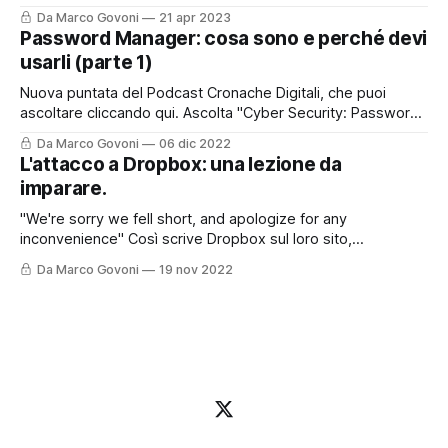
asoltare la puntata sul mio Podcast, cliccando qui o nel box
Da Marco Govoni
21 apr 2023
sottostante, oppure, continuare a leggere per trovare tutti i
Password Manager: cosa sono e perché devi
riferimenti ed i link presenti nella storia del podcast di oggi.
usarli (parte 1)
Nuova puntata del Podcast Cronache Digitali, che puoi
ascoltare cliccando qui. Ascolta "Cyber Security: Password
Manager. Cosa sono e perché devi usarli." su Spreaker.
Da Marco Govoni
06 dic 2022
Oggi vi lascio anche il contributo con questo post perché
L'attacco a Dropbox: una lezione da
l'argomento è molto interessante e certamente andrà
imparare.
approfondito. Le password sappiamo oramai
"We're sorry we fell short, and apologize for any
inconvenience" Così scrive Dropbox sul loro sito,
raccontando come sia stato possibile - e come sia stato
Da Marco Govoni
19 nov 2022
gestito - un recente attacco informatico. Ma partiamo
dall'inizio. Per chi preferisce ascoltare il Podcast, può farlo
cliccando qui o