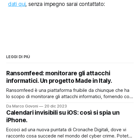
dati qui
, senza impegno sarai contattato:
LEGGI DI PIÙ
Ransomfeed: monitorare gli attacchi
informatici. Un progetto Made in Italy.
Ransomfeed è una piattaforma fruibile da chiunque che ha
lo scopo di monitorare gli attacchi informatici, fornendo così
un utile supporto a chi lavora nel mondo della cyber
Da Marco Govoni
20 dic 2023
security, ma non solo. E' anche uno strumento divulgativo
Calendari invisibili su iOS: così si spia un
che permette a tutti quanti di poter accedere ad
iPhone.
informazioni che spesso
Eccoci ad una nuova puntata di Cronache Digitali, dove vi
racconto cosa succede nel mondo del cyber crime. Potete