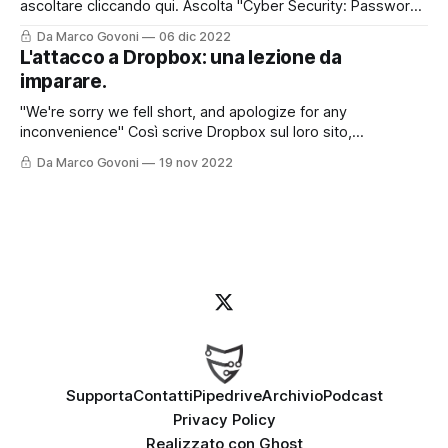
ascoltare cliccando qui. Ascolta "Cyber Security: Password
Manager. Cosa sono e perché devi usarli." su Spreaker.
Da Marco Govoni
06 dic 2022
Oggi vi lascio anche il contributo con questo post perché
L'attacco a Dropbox: una lezione da
l'argomento è molto interessante e certamente andrà
imparare.
approfondito. Le password sappiamo oramai
"We're sorry we fell short, and apologize for any
inconvenience" Così scrive Dropbox sul loro sito,
raccontando come sia stato possibile - e come sia stato
Da Marco Govoni
19 nov 2022
gestito - un recente attacco informatico. Ma partiamo
dall'inizio. Per chi preferisce ascoltare il Podcast, può farlo
cliccando qui o
Supporta
Contatti
Pipedrive
Archivio
Podcast
Privacy Policy
Realizzato con
Ghost