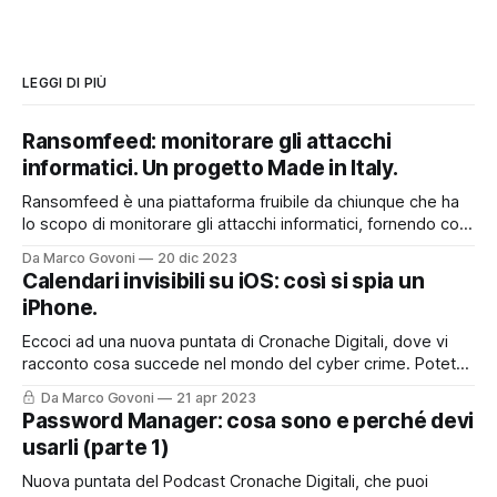
LEGGI DI PIÙ
Ransomfeed: monitorare gli attacchi
informatici. Un progetto Made in Italy.
Ransomfeed è una piattaforma fruibile da chiunque che ha
lo scopo di monitorare gli attacchi informatici, fornendo così
un utile supporto a chi lavora nel mondo della cyber
Da Marco Govoni
20 dic 2023
security, ma non solo. E' anche uno strumento divulgativo
Calendari invisibili su iOS: così si spia un
che permette a tutti quanti di poter accedere ad
iPhone.
informazioni che spesso
Eccoci ad una nuova puntata di Cronache Digitali, dove vi
racconto cosa succede nel mondo del cyber crime. Potete
asoltare la puntata sul mio Podcast, cliccando qui o nel box
Da Marco Govoni
21 apr 2023
sottostante, oppure, continuare a leggere per trovare tutti i
Password Manager: cosa sono e perché devi
riferimenti ed i link presenti nella storia del podcast di oggi.
usarli (parte 1)
Nuova puntata del Podcast Cronache Digitali, che puoi