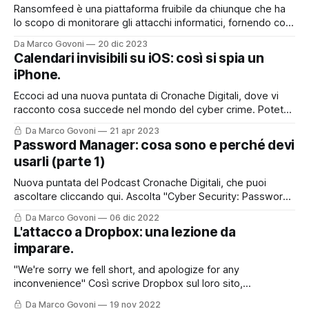
Ransomfeed è una piattaforma fruibile da chiunque che ha
lo scopo di monitorare gli attacchi informatici, fornendo così
un utile supporto a chi lavora nel mondo della cyber
Da Marco Govoni
20 dic 2023
security, ma non solo. E' anche uno strumento divulgativo
Calendari invisibili su iOS: così si spia un
che permette a tutti quanti di poter accedere ad
iPhone.
informazioni che spesso
Eccoci ad una nuova puntata di Cronache Digitali, dove vi
racconto cosa succede nel mondo del cyber crime. Potete
asoltare la puntata sul mio Podcast, cliccando qui o nel box
Da Marco Govoni
21 apr 2023
sottostante, oppure, continuare a leggere per trovare tutti i
Password Manager: cosa sono e perché devi
riferimenti ed i link presenti nella storia del podcast di oggi.
usarli (parte 1)
Nuova puntata del Podcast Cronache Digitali, che puoi
ascoltare cliccando qui. Ascolta "Cyber Security: Password
Manager. Cosa sono e perché devi usarli." su Spreaker.
Da Marco Govoni
06 dic 2022
Oggi vi lascio anche il contributo con questo post perché
L'attacco a Dropbox: una lezione da
l'argomento è molto interessante e certamente andrà
imparare.
approfondito. Le password sappiamo oramai
"We're sorry we fell short, and apologize for any
inconvenience" Così scrive Dropbox sul loro sito,
raccontando come sia stato possibile - e come sia stato
Da Marco Govoni
19 nov 2022