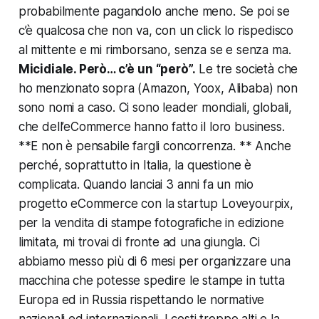
probabilmente pagandolo anche meno. Se poi se
c’è qualcosa che non va, con un click lo rispedisco
al mittente e mi rimborsano, senza se e senza ma.
Micidiale. Però… c’è un “però”.
Le tre società che
ho menzionato sopra (Amazon, Yoox, Alibaba) non
sono nomi a caso. Ci sono leader mondiali, globali,
che dell’eCommerce hanno fatto il loro business.
**E non è pensabile fargli concorrenza. ** Anche
perché, soprattutto in Italia, la questione è
complicata. Quando lanciai 3 anni fa un mio
progetto eCommerce con la startup Loveyourpix,
per la vendita di stampe fotografiche in edizione
limitata,
mi trovai di fronte ad una giungla
. Ci
abbiamo messo più di 6 mesi per organizzare una
macchina che potesse spedire le stampe in tutta
Europa ed in Russia rispettando le normative
nazionali ed internazionali. I costi troppo alti e la