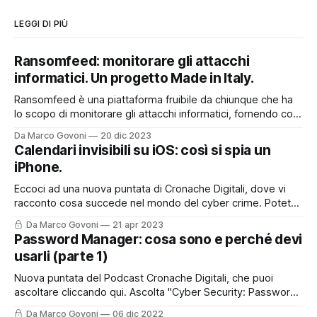
LEGGI DI PIÙ
Ransomfeed: monitorare gli attacchi
informatici. Un progetto Made in Italy.
Ransomfeed è una piattaforma fruibile da chiunque che ha
lo scopo di monitorare gli attacchi informatici, fornendo così
un utile supporto a chi lavora nel mondo della cyber
Da Marco Govoni
20 dic 2023
security, ma non solo. E' anche uno strumento divulgativo
Calendari invisibili su iOS: così si spia un
che permette a tutti quanti di poter accedere ad
iPhone.
informazioni che spesso
Eccoci ad una nuova puntata di Cronache Digitali, dove vi
racconto cosa succede nel mondo del cyber crime. Potete
asoltare la puntata sul mio Podcast, cliccando qui o nel box
Da Marco Govoni
21 apr 2023
sottostante, oppure, continuare a leggere per trovare tutti i
Password Manager: cosa sono e perché devi
riferimenti ed i link presenti nella storia del podcast di oggi.
usarli (parte 1)
Nuova puntata del Podcast Cronache Digitali, che puoi
ascoltare cliccando qui. Ascolta "Cyber Security: Password
Manager. Cosa sono e perché devi usarli." su Spreaker.
Da Marco Govoni
06 dic 2022