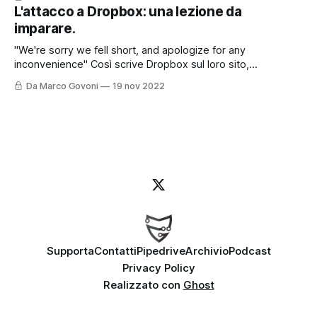
Oggi vi lascio anche il contributo con questo post perché
L'attacco a Dropbox: una lezione da
l'argomento è molto interessante e certamente andrà
imparare.
approfondito. Le password sappiamo oramai
"We're sorry we fell short, and apologize for any
inconvenience" Così scrive Dropbox sul loro sito,
raccontando come sia stato possibile - e come sia stato
Da Marco Govoni
19 nov 2022
gestito - un recente attacco informatico. Ma partiamo
dall'inizio. Per chi preferisce ascoltare il Podcast, può farlo
cliccando qui o
Supporta
Contatti
Pipedrive
Archivio
Podcast
Privacy Policy
Realizzato con
Ghost