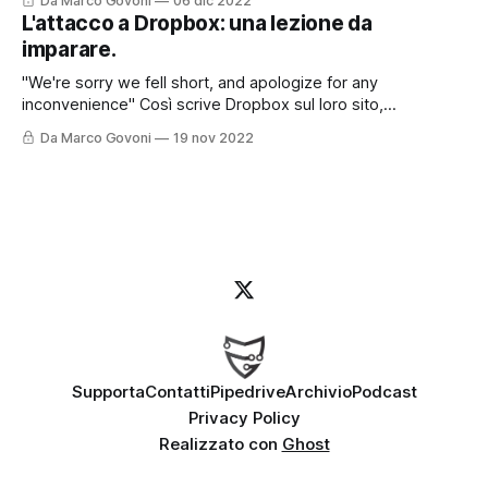
Da Marco Govoni
06 dic 2022
Oggi vi lascio anche il contributo con questo post perché
L'attacco a Dropbox: una lezione da
l'argomento è molto interessante e certamente andrà
imparare.
approfondito. Le password sappiamo oramai
"We're sorry we fell short, and apologize for any
inconvenience" Così scrive Dropbox sul loro sito,
raccontando come sia stato possibile - e come sia stato
Da Marco Govoni
19 nov 2022
gestito - un recente attacco informatico. Ma partiamo
dall'inizio. Per chi preferisce ascoltare il Podcast, può farlo
cliccando qui o
Supporta
Contatti
Pipedrive
Archivio
Podcast
Privacy Policy
Realizzato con
Ghost