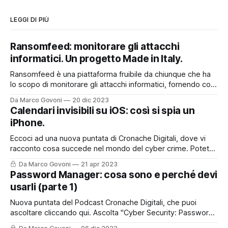
LEGGI DI PIÙ
Ransomfeed: monitorare gli attacchi
informatici. Un progetto Made in Italy.
Ransomfeed è una piattaforma fruibile da chiunque che ha
lo scopo di monitorare gli attacchi informatici, fornendo così
un utile supporto a chi lavora nel mondo della cyber
Da Marco Govoni
20 dic 2023
security, ma non solo. E' anche uno strumento divulgativo
Calendari invisibili su iOS: così si spia un
che permette a tutti quanti di poter accedere ad
iPhone.
informazioni che spesso
Eccoci ad una nuova puntata di Cronache Digitali, dove vi
racconto cosa succede nel mondo del cyber crime. Potete
asoltare la puntata sul mio Podcast, cliccando qui o nel box
Da Marco Govoni
21 apr 2023
sottostante, oppure, continuare a leggere per trovare tutti i
Password Manager: cosa sono e perché devi
riferimenti ed i link presenti nella storia del podcast di oggi.
usarli (parte 1)
Nuova puntata del Podcast Cronache Digitali, che puoi
ascoltare cliccando qui. Ascolta "Cyber Security: Password
Manager. Cosa sono e perché devi usarli." su Spreaker.